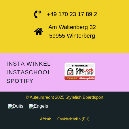
+49 170 23 17 89 2
Am Waltenberg 32
59955 Winterberg
INSTA WINKEL
INSTASCHOOL
SPOTIFY
© Auteursrecht 2025 Stylefish Boardsport
Afdruk
Cookierichtlijn (EU)