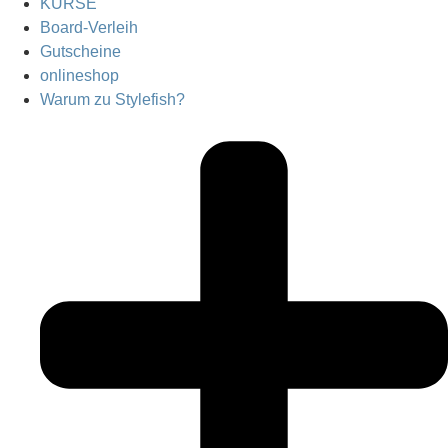
KURSE
Board-Verleih
Gutscheine
onlineshop
Warum zu Stylefish?