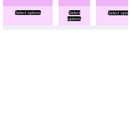
Select options
Select
Select optio
options