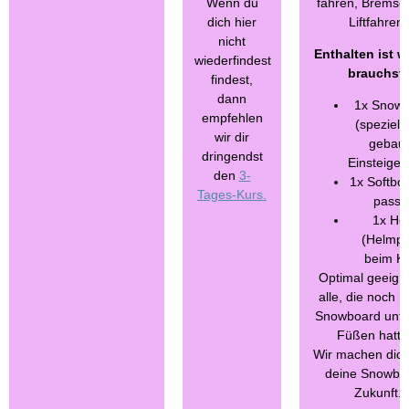
Wenn du
fahren, Bremse
dich hier
Liftfahren.
nicht
Enthalten ist 
wiederfindest
brauchst:
findest,
dann
1x Snow
empfehlen
(speziell
wir dir
gebau
dringendst
Einsteiger
den
3-
1x Softboo
Tages-Kurs.
passe
1x He
(Helmpfl
beim Ku
Optimal geeigne
alle, die noch n
Snowboard unte
Füßen hatte
Wir machen dich f
deine Snowbo
Zukunft.