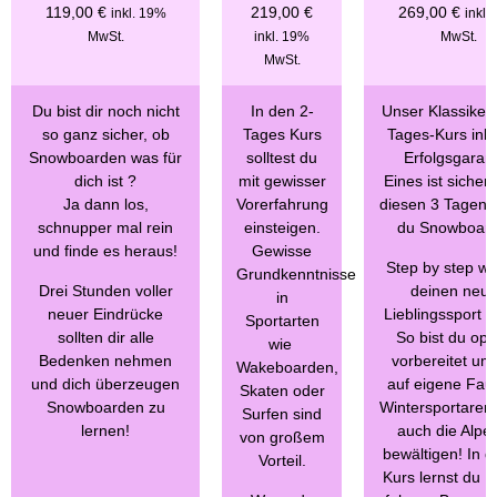
119,00
€
219,00
€
269,00
€
inkl. 19%
inkl.
MwSt.
inkl. 19%
MwSt.
MwSt.
Du bist dir noch nicht
In den 2-
Unser Klassiker,
so ganz sicher, ob
Tages Kurs
Tages-Kurs inkl
Snowboarden was für
solltest du
Erfolgsgarant
dich ist ?
mit gewisser
Eines ist sicher
Ja dann los,
Vorerfahrung
diesen 3 Tagen 
schnupper mal rein
einsteigen.
du Snowboard
und finde es heraus!
Gewisse
Step by step wi
Grundkenntnisse
Drei Stunden voller
deinen neu
in
neuer Eindrücke
Lieblingssport l
Sportarten
sollten dir alle
So bist du opt
wie
Bedenken nehmen
vorbereitet um 
Wakeboarden,
und dich überzeugen
auf eigene Faus
Skaten oder
Snowboarden zu
Wintersportaren
Surfen sind
lernen!
auch die Alpe
von großem
bewältigen! In 
Vorteil.
Kurs lernst du 